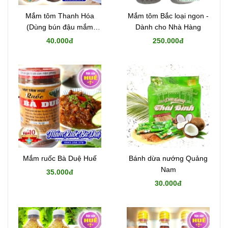
Mắm tôm Thanh Hóa
Mắm tôm Bắc loại ngon -
(Dùng bún đậu mắm
Dành cho Nhà Hàng
tôm)
40.000đ
250.000đ
Mắm ruốc Bà Duệ Huế
Bánh dừa nướng Quảng
Nam
35.000đ
30.000đ