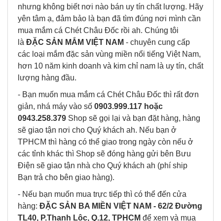
nhưng không biết nơi nào bán uy tín chất lượng. Hãy
yên tâm ạ, đảm bảo là bạn đã tìm đúng nơi mình cần
mua
mắm cá Chét
Châu Đốc rồi ah. Chúng tôi
là
ĐẶC SẢN MẮM VIỆT NAM
- chuyên cung cấp
các loại mắm đặc sản vùng miền nổi tiếng Việt Nam,
hơn 10 năm kinh doanh và kim chỉ nam là uy tín, chất
lượng hàng đầu.
- Bạn muốn mua
mắm cá Chét
Châu Đốc thì rất đơn
giản, nhá máy vào số
0903.999.117 hoặc
0943.258.379
Shop sẽ gọi lại và bạn đặt hàng, hàng
sẽ giao tận nơi cho Quý khách ah. Nếu bạn ở
TPHCM thì hàng có thể giao trong ngày còn nếu ở
các tỉnh khác thì Shop sẽ đóng hàng gửi bên Bưu
Điện sẽ giao tận nhà cho Quý khách ah (phí ship
Bạn trả cho bên giao hàng).
- Nếu bạn muốn mua trực tiếp thì có thể đến cửa
hàng:
ĐẶC SẢN BA MIỀN VIỆT NAM - 62/2 Đường
TL40, P.Thạnh Lộc, Q.12, TPHCM
để xem và mua