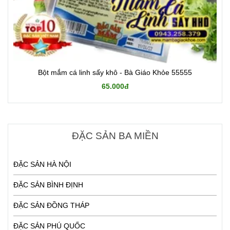
Bột mắm cá linh sấy khô - Bà Giáo Khỏe 55555
65.000đ
ĐẶC SẢN BA MIỀN
ĐẶC SẢN HÀ NỘI
ĐẶC SẢN BÌNH ĐỊNH
ĐẶC SẢN ĐỒNG THÁP
ĐẶC SẢN PHÚ QUỐC