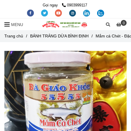
Gọi ngay
0903999117
0
MENU
Trang chủ
/
BÁNH TRÁNG DỪA BÌNH ĐỊNH
/
Mắm cá Chét - Đặ