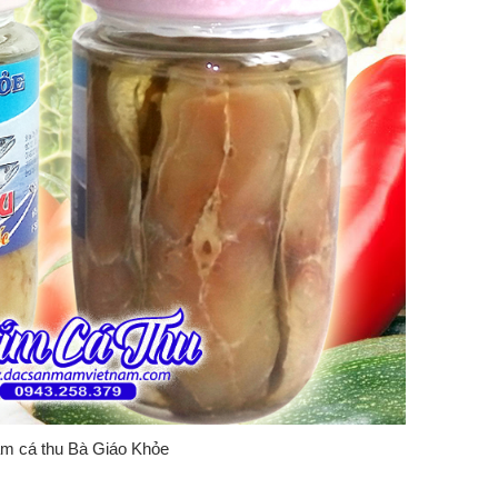
m cá thu Bà Giáo Khỏe