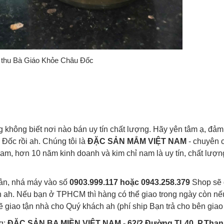
thu Bà Giáo Khỏe Châu Đốc
hông biết nơi nào bán uy tín chất lượng. Hãy yên tâm ạ, đảm
Đốc rồi ah. Chúng tôi là
ĐẶC SẢN MẮM VIỆT NAM
- chuyên 
Nam, hơn 10 năm kinh doanh và kim chỉ nam là uy tín, chất lượ
iản, nhá máy vào số
0903.999.117 hoặc 0943.258.379
Shop sẽ g
h ah. Nếu bạn ở TPHCM thì hàng có thể giao trong ngày còn nế
 giao tận nhà cho Quý khách ah (phí ship Bạn trả cho bên giao
ng:
ĐẶC SẢN BA MIỀN VIỆT NAM - 62/2 Đường TL40, P.Thạn