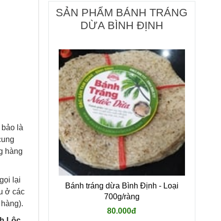
SẢN PHẨM BÁNH TRÁNG
DỪA BÌNH ĐỊNH
 bảo là
cung
ng hàng
ọi lại
Bánh tráng dừa Bình Định - Loại
u ở các
700g/ràng
 hàng).
80.000đ
h Lộc,