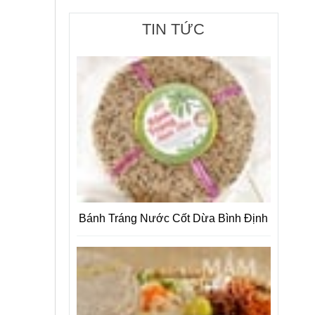
TIN TỨC
Bánh Tráng Nước Cốt Dừa Bình Định