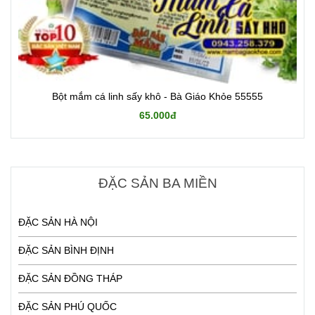
Bột mắm cá linh sấy khô - Bà Giáo Khỏe 55555
65.000đ
ĐẶC SẢN BA MIỀN
ĐẶC SẢN HÀ NỘI
ĐẶC SẢN BÌNH ĐỊNH
ĐẶC SẢN ĐỒNG THÁP
ĐẶC SẢN PHÚ QUỐC