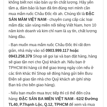
không biết nơi nào bán uy tín chất lượng. Hãy yên
tâm ạ, đảm bảo là bạn đã tìm đúng nơi mình cần
mua
mắm ruốc Châu Đốc rồi ah. Chúng tôi là
ĐẶC
SẢN MẮM VIỆT NAM
- chuyên cung cấp các loại
mắm đặc sản vùng miền nổi tiếng Việt Nam, hơn 10
năm kinh doanh và kim chỉ nam là uy tín, chất lượng
hàng đầu.
- Bạn muốn mua
mắm ruốc
Châu Đốc thì rất đơn
giản, nhá máy vào số
0903.999.117 hoặc
0943.258.379
Shop sẽ gọi lại và bạn đặt hàng, hàng
sẽ giao tận nơi cho Quý khách ah. Nếu bạn ở
TPHCM thì hàng có thể giao trong ngày còn nếu ở
các tỉnh khác thì Shop sẽ đóng hàng gửi bên Bưu
Điện sẽ giao tận nhà cho Quý khách ah (phí ship
Bạn trả cho bên giao hàng).
- Nếu bạn muốn mua trực tiếp thì có thể đến cửa
hàng:
ĐẶC SẢN BA MIỀN VIỆT NAM - 62/2 Đường
TL40, P.Thạnh Lộc, Q.12, TPHCM
để xem và mua