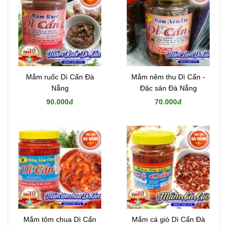
Mắm ruốc Dì Cẩn Đà
Mắm nêm thu Dì Cẩn -
Nẵng
Đặc sản Đà Nẵng
90.000đ
70.000đ
Mắm tôm chua Dì Cẩn
Mắm cá giò Dì Cẩn Đà