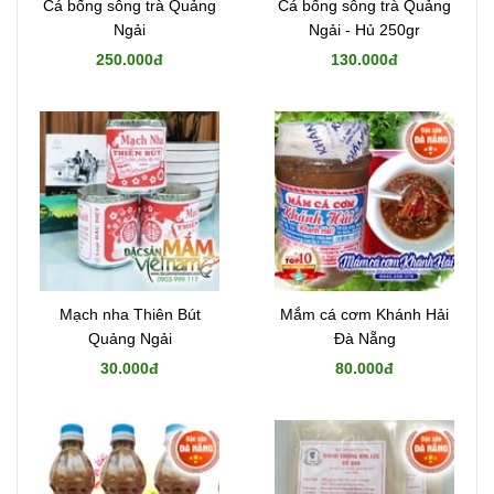
Cá bống sông trà Quảng
Cá bống sông trà Quảng
Ngải
Ngải - Hủ 250gr
250.000đ
130.000đ
Mạch nha Thiên Bút
Mắm cá cơm Khánh Hải
Quảng Ngải
Đà Nẵng
30.000đ
80.000đ