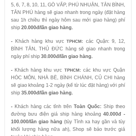
5, 6, 7, 8, 10, 11, GÒ VẤP, PHÚ NHUẬN, TÂN BÌNH,
TÂN PHÚ hàng sẽ giao nhanh trong ngày
(đặt hàng
sau 1h chiều thì ngày hôm sau mới giao hàng)
phí
ship
20.000đ/lần giao hàng.
-
Khách hàng khu vực
các Quận: 9, 12,
TPHCM:
BÌNH TÂN, THỦ ĐỨC hàng sẽ giao nhanh trong
ngày phí ship
30.000đ/lần giao hàng.
-
Khách hàng khu vực
các khu vực Quận
TPHCM:
HÓC MÔN, NHÀ BÈ, BÌNH CHÁNH, CỦ CHI hàng
sẽ giao khoảng 1-2 ngày (kể từ lúc đặt hàng) với phí
ship
35.000đ/lần giao hàng.
-
Khách hàng các tỉnh trên
Toàn Quốc
:
Ship theo
đường bưu điện giá ship hàng khoảng
40.000đ -
100.000/lần giao hàng
(tùy Tỉnh xa hay gần và tùy
khối lượng hàng nữa ah), Shop sẽ báo trước giá