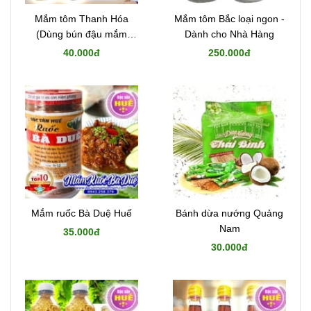
Mắm tôm Thanh Hóa
Mắm tôm Bắc loại ngon -
(Dùng bún đậu mắm
Dành cho Nhà Hàng
tôm)
40.000đ
250.000đ
Mắm ruốc Bà Duệ Huế
Bánh dừa nướng Quảng
Nam
35.000đ
30.000đ