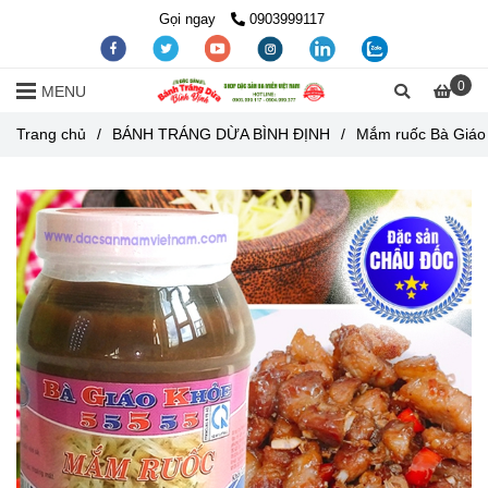
Gọi ngay
0903999117
0
MENU
Trang chủ
/
BÁNH TRÁNG DỪA BÌNH ĐỊNH
/
Mắm ruốc Bà Giáo